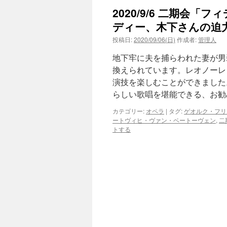
2020/9/6 二期会
ン
ディー、木下さんの迫
ツ
投稿日:
2020/09/06(日)
作成者:
管理人
へ
地下牢に夫を捕らわれた妻が男
換えられています。レオノーレ
ス
演技を楽しむことができました
キ
らしい歌唱を堪能できる、お
ッ
カテゴリー:
オペラ
|
タグ:
ゲオルク・フリ
ートヴィヒ・ヴァン・ベートーヴェン
,
二
プ
トする