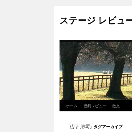
ステージ レビュ
ホーム
観劇レビュー
散文
コ
ン
山下 浩司
「
」タグアーカイブ
テ