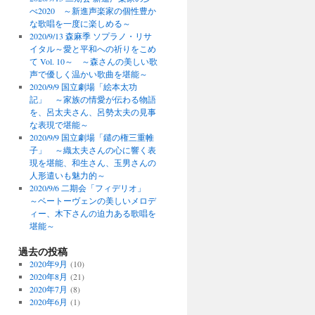
べ2020 ～新進声楽家の個性豊か
な歌唱を一度に楽しめる～
2020/9/13 森麻季 ソプラノ・リサ
イタル～愛と平和への祈りをこめ
て Vol. 10～ ～森さんの美しい歌
声で優しく温かい歌曲を堪能～
2020/9/9 国立劇場「絵本太功
記」 ～家族の情愛が伝わる物語
を、呂太夫さん、呂勢太夫の見事
な表現で堪能～
2020/9/9 国立劇場「鑓の権三重帷
子」 ～織太夫さんの心に響く表
現を堪能、和生さん、玉男さんの
人形遣いも魅力的～
2020/9/6 二期会「フィデリオ」
～ベートーヴェンの美しいメロデ
ィー、木下さんの迫力ある歌唱を
堪能～
過去の投稿
2020年9月
(10)
2020年8月
(21)
2020年7月
(8)
2020年6月
(1)