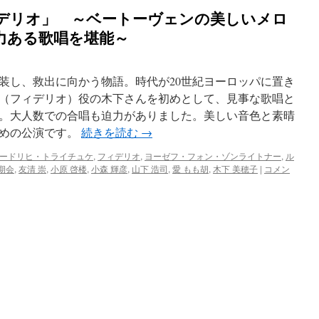
「フィデリオ」 ～ベートーヴェンの美しいメロ
力ある歌唱を堪能～
装し、救出に向かう物語。時代が20世紀ヨーロッパに置き
（フィデリオ）役の木下さんを初めとして、見事な歌唱と
。大人数での合唱も迫力がありました。美しい音色と素晴
勧めの公演です。
続きを読む
→
ードリヒ・トライチュケ
,
フィデリオ
,
ヨーゼフ・フォン・ゾンライトナー
,
ル
期会
,
友清 崇
,
小原 啓楼
,
小森 輝彦
,
山下 浩司
,
愛 もも胡
,
木下 美穂子
|
コメン