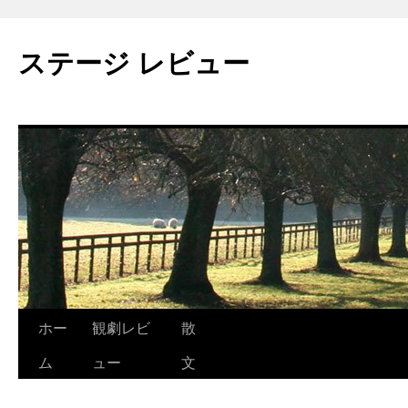
ステージ レビュー
コ
ホー
観劇レビ
散
ン
ム
ュー
文
テ