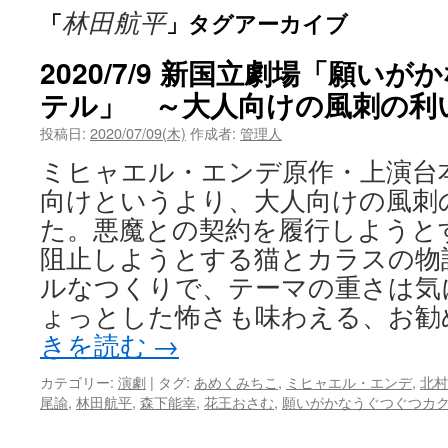
林田航平
「
」タグアーカイブ
ン
ツ
2020/7/9 新国立劇場「願い
テル」 ～大人向けの風刺の利
へ
投稿日:
2020/07/09(木)
作成者:
管理人
ス
ミヒャエル・エンデ原作・上演台
キ
向けというより、大人向けの風刺
ッ
た。悪魔との契約を履行しようと
阻止しようとする猫とカラスの物
プ
ルなつくりで、テーマの重さは気
ょっとした怖さも味わえる、お勧
きを読む
→
カテゴリー:
演劇
|
タグ:
あめくみちこ
,
ミヒャエル・エンデ
,
北村
尾諭
,
林田航平
,
森下能幸
,
花王おさむ
,
願いがかなうぐつぐつカ