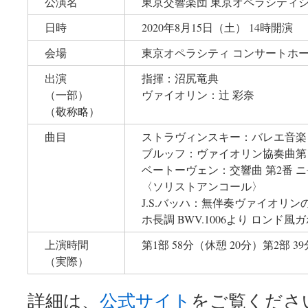
公演名
東京交響楽団 東京オペラシティシリ
日時
2020年8月15日（土） 14時開演
会場
東京オペラシティ コンサートホ
出演
指揮：沼尻竜典
（一部）
ヴァイオリン：辻 彩奈
（敬称略）
曲目
ストラヴィンスキー：バレエ音楽
ブルッフ：ヴァイオリン協奏曲第
ベートーヴェン：交響曲 第2番 ニ長調
〈ソリストアンコール〉
J.S.バッハ：無伴奏ヴァイオリン
ホ長調 BWV.1006より ロンド風
上演時間
第1部 58分（休憩 20分）第2部 39
（実際）
詳細は、
公式サイト
をご覧くださ