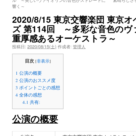
響く～
ン
2020/8/15 東京交響楽団 東
ツ
ズ 第114回 ～多彩な音色の
へ
重厚感あるオーケストラ～
ス
投稿日:
2020/08/15(土)
作成者:
管理人
キ
目次
[
非表示
]
ッ
1
公演の概要
プ
2
公演のおススメ度
3
ポイントごとの感想
4
全体の感想
4.1
共有:
公演の概要