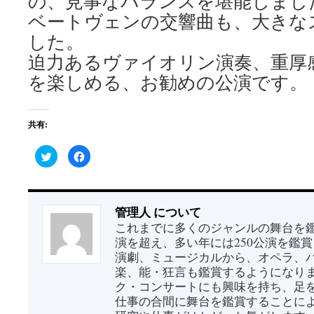
の、見事なバランスを堪能しまし
ベートヴェンの交響曲も、大きな
した。
迫力あるヴァイオリン演奏、重厚
を楽しめる、お勧めの公演です。
共有:
ク
Facebook
リ
で
ッ
共
ク
有
し
す
て
る
Twitter
に
管理人 について
で
は
共
ク
これまでに多くのジャンルの舞台を鑑賞
有
リ
(新
ッ
演を超え、多い年には250公演を鑑
し
ク
い
し
演劇、ミュージカルから、オペラ、
ウ
て
楽、能・狂言も鑑賞するようになり
ィ
く
ン
だ
ク・コンサートにも興味を持ち、足を
ド
さ
ウ
い
仕事の合間に舞台を鑑賞することに
で
(新
開
し