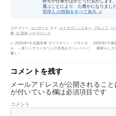
研究や仕事がはかどった気がします
き
い
運ぶことにより、心豊かになりまし
ま
ウ
す)
ィ
管理人 の投稿をすべて表示
→
ン
ド
ウ
で
開
カテゴリー:
コンサート
タグ:
ストラヴィンスキー
,
ブルッフ
,
ベ
き
ま
典
,
辻 彩奈
パーマリンク
す)
←
2020/8/14 佐藤玲果 ヴァイオリン・リサイタ
2020/8/
ル ～美しいヴァイオリンの音色がストレートに
素晴らしさ
響く～
コメントを残す
メールアドレスが公開されること
が付いている欄は必須項目です
コメント