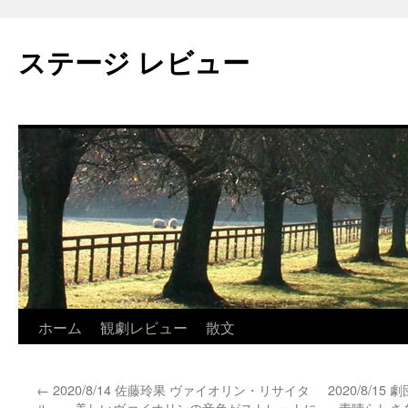
ステージ レビュー
コ
ホーム
観劇レビュー
散文
ン
←
2020/8/14 佐藤玲果 ヴァイオリン・リサイタ
2020/8/
テ
ル ～美しいヴァイオリンの音色がストレートに
素晴らしさ