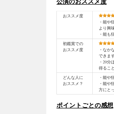
公演のおススメ度
おススメ度
・能や
より興
・能も
初鑑賞での
おススメ度
・なか
できま
・20
得るこ
どんな人に
・能や
おススメ？
・能や
方にと
ポイントごとの感想