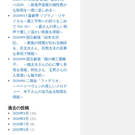
べ2020 ～新進声楽家の個性豊か
な歌唱を一度に楽しめる～
2020/9/13 森麻季 ソプラノ・リサ
イタル～愛と平和への祈りをこめ
て Vol. 10～ ～森さんの美しい歌
声で優しく温かい歌曲を堪能～
2020/9/9 国立劇場「絵本太功
記」 ～家族の情愛が伝わる物語
を、呂太夫さん、呂勢太夫の見事
な表現で堪能～
2020/9/9 国立劇場「鑓の権三重帷
子」 ～織太夫さんの心に響く表
現を堪能、和生さん、玉男さんの
人形遣いも魅力的～
2020/9/6 二期会「フィデリオ」
～ベートーヴェンの美しいメロデ
ィー、木下さんの迫力ある歌唱を
堪能～
過去の投稿
2020年9月
(10)
2020年8月
(21)
2020年7月
(8)
2020年6月
(1)