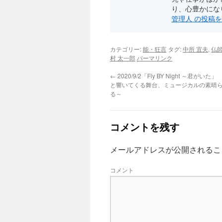
で
(新
り、心豊かにな
開
し
き
い
管理人 の投稿
ま
ウ
す)
ィ
ン
ド
ウ
カテゴリー:
能・狂言
タグ:
中所 宜夫
,
仏
で
村 太一郎
パーマリンク
開
き
ま
←
2020/9/2「Fly BY Night ～君が
す)
と響いてくる舞台、ミュージカルの素晴
る～
コメントを残す
メールアドレスが公開されるこ
コメント