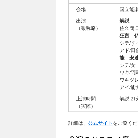
会場
国立能
解説
出演
（敬称略）
佐久間 
狂言 
シテ/す
アド/田
能 安
シテ/女
ワキ/阿
ワキツレ
アイ/能
上演時間
解説 21
（実際）
詳細は、
公式サイト
をご覧くだ