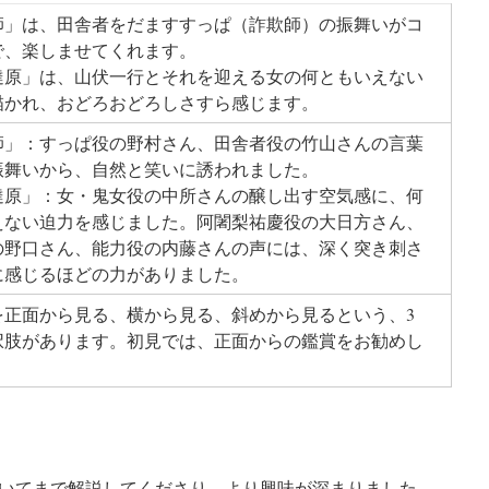
師」は、田舎者をだますすっぱ（詐欺師）の振舞いがコ
で、楽しませてくれます。
達原」は、山伏一行とそれを迎える女の何ともいえない
描かれ、おどろおどろしさすら感じます。
師」：すっぱ役の野村さん、田舎者役の竹山さんの言葉
振舞いから、自然と笑いに誘われました。
達原」：女・鬼女役の中所さんの醸し出す空気感に、何
えない迫力を感じました。阿闍梨祐慶役の大日方さん、
の野口さん、能力役の内藤さんの声には、深く突き刺さ
に感じるほどの力がありました。
を正面から見る、横から見る、斜めから見るという、3
択肢があります。初見では、正面からの鑑賞をお勧めし
いてまで解説してくださり、より興味が深まりました。