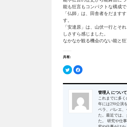
能も狂言もコンパクトな構成で
「仏師」は、田舎者をだますす
す。
「安達原」は、山伏一行とそれ
しさすら感じました。
なかなか観る機会のない能と狂
共有:
ク
Facebook
リ
で
ッ
共
ク
有
し
す
て
る
Twitter
に
管理人 について
で
は
共
ク
これまでに多く
有
リ
(新
ッ
年には250公
し
ク
ペラ、バレエ、
い
し
ウ
て
た。最近では、
ィ
く
ン
だ
た。 研究や仕
ド
さ
究や仕事がはか
ウ
い