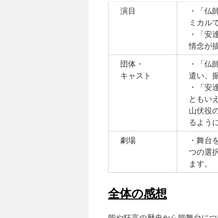
演目
・「仏
ミカル
・「安
情念が
団体・
・「仏
キャスト
遣い、
・「安
ともい
山伏役
るよう
劇場
・舞台
つの選
ます。
全体の感想
能や狂言の歴史から能舞台につ