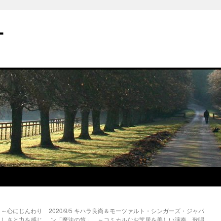
ー
いた」 ～心にじんわり
2020/9/5 キハラ良尚＆モーツァルト・シンガーズ・ジャパ
らしさと力を感じ
ン「魔法の笛」 ～コミカルなお芝居を美しい演奏、歌唱