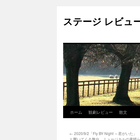
ステージ レビュ
ホーム
観劇レビュー
散文
コ
ン
←
2020/9/2「Fly BY Night ～君が
テ
と響いてくる舞台、ミュージカルの素晴