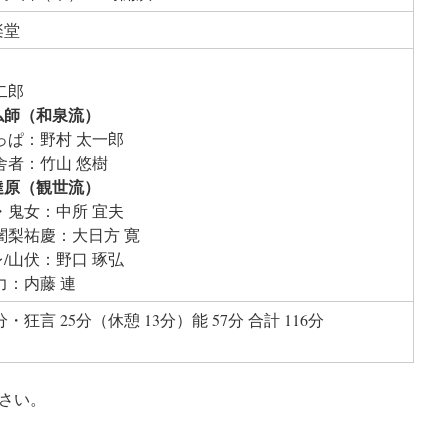
楽堂
二郎
仏師（和泉流）
っぱ：野村 太一郎
舎者：竹山 悠樹
達原（観世流）
・鬼女：中所 宜夫
闍梨祐慶：大日方 寛
/山伏：野口 琢弘
力：内藤 連
分・狂言 25分（休憩 13分）能 57分 合計 116分
さい。