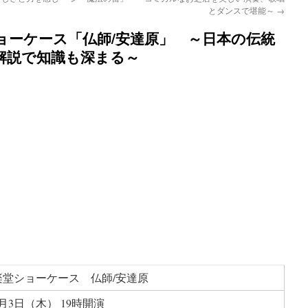
とダンスで堪能～
→
楽堂ショーケース「仏師/安達原」 ～日本の伝統
解説で知識も深まる～
楽堂ショーケース 仏師/安達原
9月3日（木） 19時開演