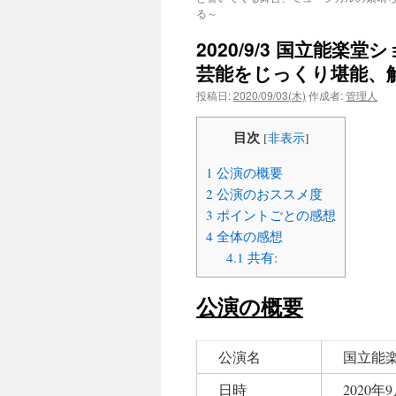
る～
ン
2020/9/3 国立能
ツ
芸能をじっくり堪能、
へ
投稿日:
2020/09/03(木)
作成者:
管理人
ス
目次
[
非表示
]
キ
1
公演の概要
ッ
2
公演のおススメ度
3
ポイントごとの感想
プ
4
全体の感想
4.1
共有:
公演の概要
公演名
国立能
日時
2020年