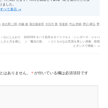
りました。
をすべて表示
→
師
,
佐久間 二郎
,
内藤 連
,
国立能楽堂
,
大日方 寛
,
安達原
,
竹山 悠樹
,
野口 琢弘
,
野
いた」 ～心にじんわり
2020/9/5 キハラ良尚＆モーツァルト・シンガーズ・ジャパ
らしさと力を感じ
ン「魔法の笛」 ～コミカルなお芝居を美しい演奏、歌唱
とダンスで堪能～
→
*
とはありません。
が付いている欄は必須項目です